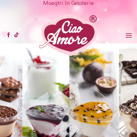
Sari
Maeștri în Gelaterie
la
conținut