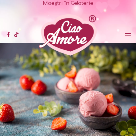
Sari
Maeștri în Gelaterie
la
conținut