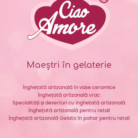
Maeștri în gelaterie
Înghețată artizanală în vase ceramice
Înghețată artizanală vrac
Specialități și deserturi cu înghețată artizanală
Înghețată artizanală pentru retail
Înghețată artizanală Gelato în pahar pentru retail