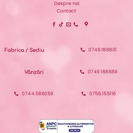
Despre noi
Contact
0749.188801
Fabrica / Sediu
0749.188889
Vânzări
0744.586059
0756.155116